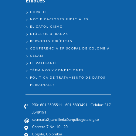
Enlaces
ENLACES
CORREO
Podcast #6 Equipo Levaduura
NOTIFICACIONES JUDICIALES
EL CATOLICISMO
DIÓCESIS URBANAS
PERSONAS JURÍDICAS
CONFERENCIA EPISCOPAL DE COLOMBIA
CELAM
EL VATICANO
TÉRMINOS Y CONDICIONES
POLÍTICA DE TRATAMIENTO DE DATOS
Podcast #5 LECTURA CREYENTE DE
PERSONALES
LA REALIDAD
PBX: 601 3505511 - 601 5803491 - Celular: 317
3549191
secretaria2_cancilleria@arquibogota.org.co
Carrera 7 No. 10 - 20
Bogotá, Colombia